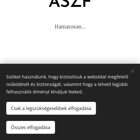
ÁSZF
Hamarosan...
Sütiket használunk, hogy biztosítsuk a weboldal megfelelő
működését és biztonságát, valamint hogy a lehető legjobb
felhasználói élményt kínáljuk Neked.
Impresszum
| ÁSZF
| Adatvédelmi tájékoztató
Csak a legszükségesebbek elfogadása
Kapcsolat
| GYIK
© 2025. Káli Fecske Kft.
Összes elfogadása
Minden
jog fenntartva
Sütik